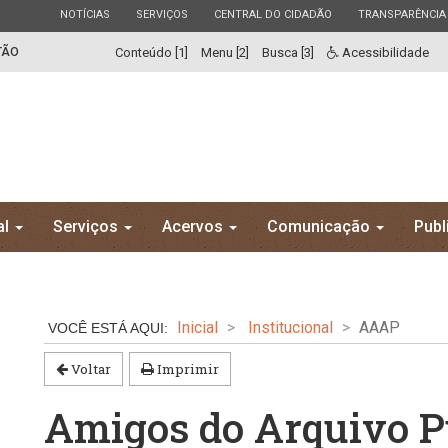
ESTADO
ESTADO
ESTADO
ESTADO
NOTÍCIAS
SERVIÇOS
CENTRAL DO CIDADÃO
TRANSPARÊNCIA
TÃO
Conteúdo [1]
Menu [2]
Busca [3]
Acessibilidade
al
Serviços
Acervos
Comunicação
Publ
Inicial
Institucional
AAAP
Voltar
Imprimir
Amigos do Arquivo P