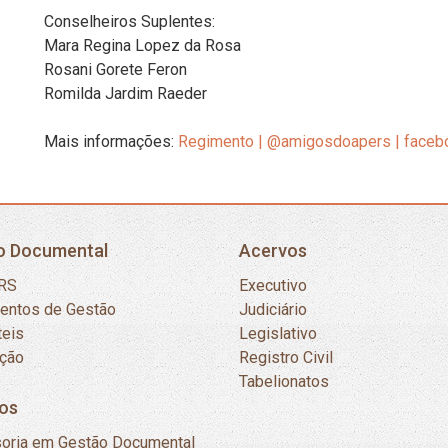
Conselheiros Suplentes:
Mara Regina Lopez da Rosa
Rosani Gorete Feron
Romilda Jardim Raeder
Mais informações:
Regimento
|
@amigosdoapers
| face
o Documental
Acervos
RS
Executivo
mentos de Gestão
Judiciário
teis
Legislativo
ação
Registro Civil
Tabelionatos
os
oria em Gestão Documental