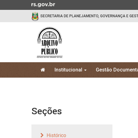
Ir
para
SECRETARIA DE PLANEJAMENTO, GOVERNANÇA E GES
o
conteúdo
Ir
para
o
menu
Ir
Início
para
Institucional
Gestão Document
do
a
menu
Início
busca
do
conteúdo
Seções
Histórico