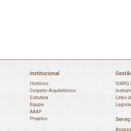
Institucional
Gestã
Histórico
SIARQ 
Conjunto Arquitetônico
Instru
Estrutura
Links ú
Equipe
Legisl
AAAP
Projetos
Serviç
Assess