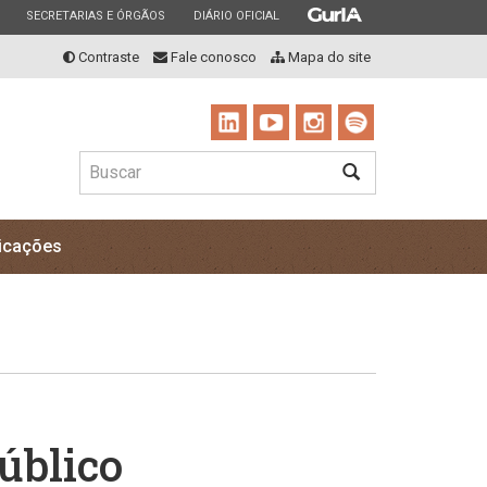
ESTADO
ESTADO
ESTADO
SECRETARIAS E ÓRGÃOS
DIÁRIO OFICIAL
Contraste
Fale conosco
Mapa do site
Buscar
BUSCAR
icações
úblico