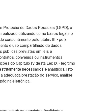
de Proteção de Dados Pessoais (LGPD), o
 realizado utilizando como bases legais o
do consentimento pelo titular; III - pela
amento e uso compartilhado de dados
s públicas previstas em leis e
ntratos, convênios ou instrumentos
ões do Capítulo IV desta Lei; IX - legítimo
estritamente necessários e analíticos, isto
 a adequada prestação do serviço, análise
página eletrônica.
sam atingir as seguintes finalidades: