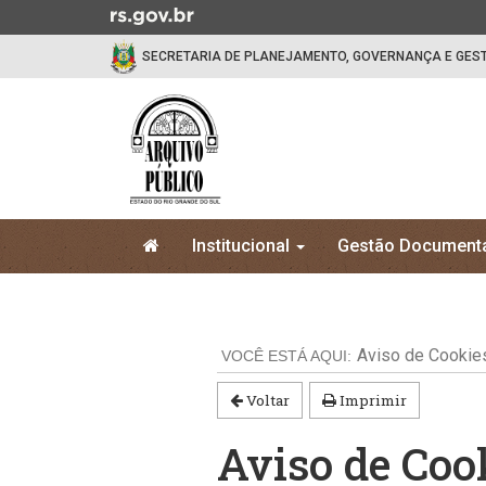
Ir
para
SECRETARIA DE PLANEJAMENTO, GOVERNANÇA E GES
o
conteúdo
Ir
para
o
menu
Ir
Início
para
Institucional
Gestão Document
do
a
menu
Início
busca
do
conteúdo
Aviso de Cookie
Voltar
Imprimir
Aviso de Coo