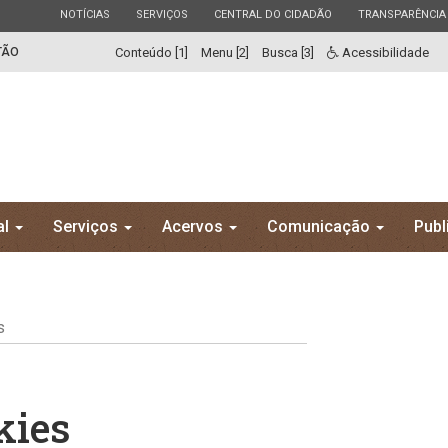
ESTADO
ESTADO
ESTADO
ESTADO
NOTÍCIAS
SERVIÇOS
CENTRAL DO CIDADÃO
TRANSPARÊNCIA
TÃO
Conteúdo [1]
Menu [2]
Busca [3]
Acessibilidade
al
Serviços
Acervos
Comunicação
Publ
s
kies