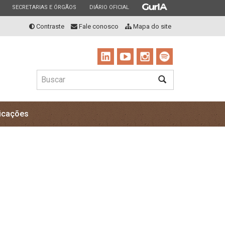
ESTADO
ESTADO
ESTADO
SECRETARIAS E ÓRGÃOS
DIÁRIO OFICIAL
Contraste
Fale conosco
Mapa do site
Buscar
BUSCAR
icações