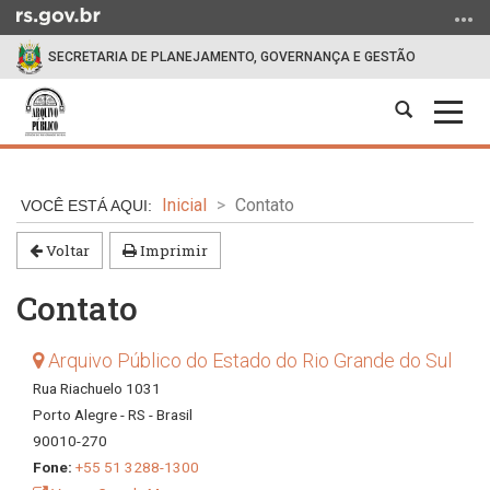
Ir
para
SECRETARIA DE PLANEJAMENTO, GOVERNANÇA E GESTÃO
o
conteúdo
Abrir
Alter
Ir
a
a
para
Início
busca
nave
o
do
menu
Inicial
Contato
conteúdo
Ir
para
Voltar
Imprimir
a
Contato
busca
Arquivo Público do Estado do Rio Grande do Sul
Rua Riachuelo 1031
Porto Alegre - RS - Brasil
90010-270
Fone:
+55 51 3288-1300