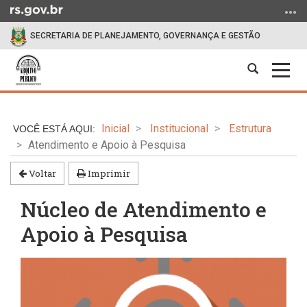
Ir
para
SECRETARIA DE PLANEJAMENTO, GOVERNANÇA E GESTÃO
o
conteúdo
Abrir
Alter
Ir
a
a
para
Início
busca
nave
o
do
menu
Inicial
Institucional
Estrutura
conteúdo
Ir
Atendimento e Apoio à Pesquisa
para
a
Voltar
Imprimir
busca
Núcleo de Atendimento e
Apoio à Pesquisa