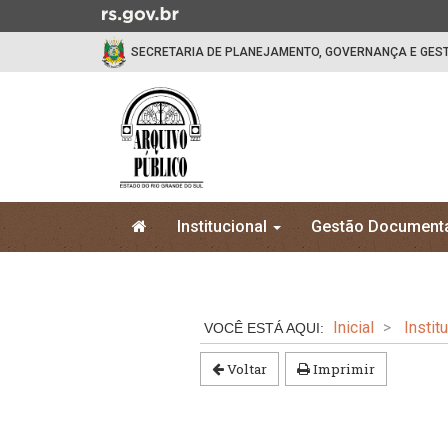
Ir
para
SECRETARIA DE PLANEJAMENTO, GOVERNANÇA E GES
o
conteúdo
Ir
para
o
menu
Ir
Início
para
Institucional
Gestão Document
do
a
menu
Início
busca
do
conteúdo
Inicial
Instit
Voltar
Imprimir