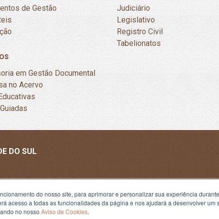
mentos de Gestão
Judiciário
teis
Legislativo
ação
Registro Civil
Tabelionatos
os
oria em Gestão Documental
sa no Acervo
Educativas
 Guiadas
DE DO SUL
uncionamento do nosso site, para aprimorar e personalizar sua experiência duran
 terá acesso a todas as funcionalidades da página e nos ajudará a desenvolver um
izando no nosso
Aviso de Cookies
.