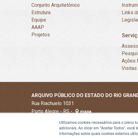
Conjunto Arquitetônico
Instru
Estrutura
Links ú
Equipe
Legisl
AAAP
Projetos
Serviç
Assess
Pesqui
Ações 
Visitas
ARQUIVO PÚBLICO DO ESTADO DO RIO GRAN
Rua Riachuelo 1031
Porto Alegre - RS -
mapa
90010-270
Utilizamos cookies necessários para o pleno f
Fone:
+55 51 3288-1300
adicionais. Ao clicar em "Aceitar Todos", você
informações sobre quais cookies estamos util