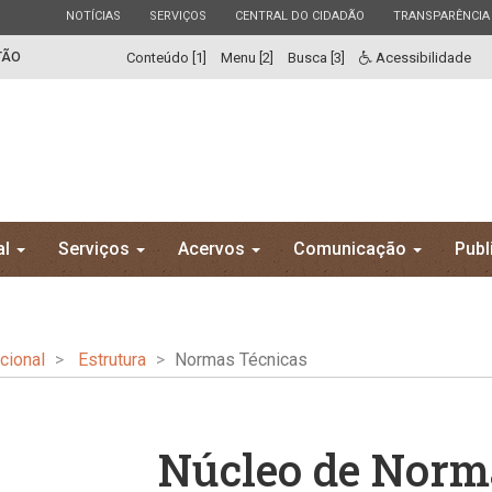
ESTADO
ESTADO
ESTADO
ESTADO
NOTÍCIAS
SERVIÇOS
CENTRAL DO CIDADÃO
TRANSPARÊNCIA
TÃO
Conteúdo [1]
Menu [2]
Busca [3]
Acessibilidade
al
Serviços
Acervos
Comunicação
Publ
ucional
Estrutura
Normas Técnicas
Núcleo de Norm