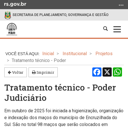
Ir
para
SECRETARIA DE PLANEJAMENTO, GOVERNANÇA E GESTÃO
o
conteúdo
Abrir
Alter
Ir
a
a
para
Início
busca
nave
o
do
menu
Inicial
Institucional
Projetos
conteúdo
Ir
Tratamento técnico - Poder
para
Facebook
X
Wh
a
Voltar
Imprimir
busca
Tratamento técnico - Poder
Judiciário
Em outubro de 2025 foi iniciada a higienização, organização
e indexação dos maços do município de Encruzilhada do
Sul. São no total 98 maços que serão colocados em