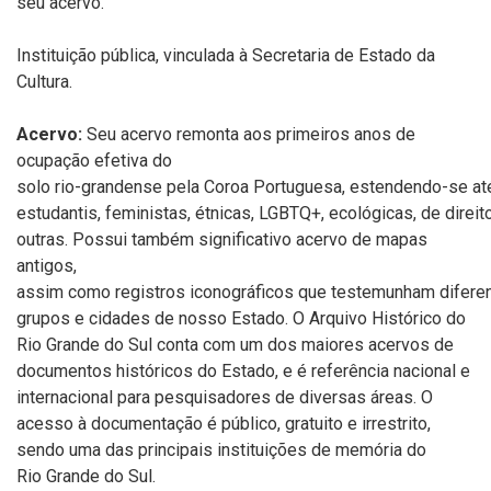
seu acervo.
Instituição
p
ública,
v
inculad
a
à
Secretaria de Estado da
Cultura.
Acervo:
Seu acervo remonta aos primeiros anos de
ocupação efetiva do
solo
rio
-
grandense
pela
Coroa
Portuguesa,
estendendo
-
se
at
estudantis,
feministas,
étnicas,
LGBTQ+,
ecológicas,
de
direit
outras. Possui também significativo acervo de mapas
antigos,
assim
como
registros
iconográficos
que
testemunham
difere
grupos e cidades de nosso Estado.
O Arquivo Histórico do
Rio Grande do Sul conta com um dos maiores acervos
de
documentos históricos do Estado, e é referência nacional e
internacional
para pesquisadores de diversas áreas. O
acesso à documentação é público,
gratuito e irrestrito,
sendo uma das principais instituições de memória do
Rio
Grande do Sul.