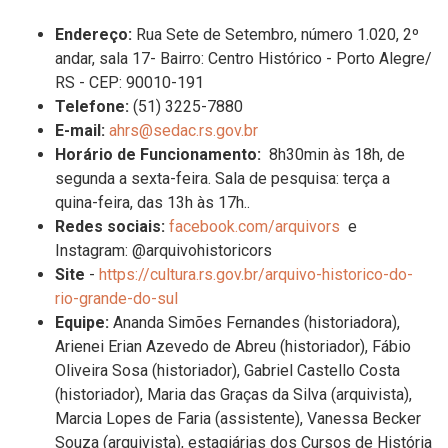
E
ndereço:
Rua Sete de Setembro, número 1.020, 2º
andar, sala 17- Bairro: Centro Histórico - Porto Alegre/
RS -
CEP:
90010-191
T
elefone
:
(51)
3225-7880
E-mail:
ahrs@sedac.rs.gov.br
Horário de Funcionamento:
8h30min às 18h, de
segunda a sexta-feira. Sala de pesquisa: terça a
quina-feira, das 13h às 17h..
R
edes sociais
:
facebook.com/arquivors
e
Instagram: @arquivohistoricors
Site
-
https://cultura.rs.gov.br/arquivo-historico-do-
rio-grande-do-sul
E
quipe:
Ananda Simões Fernandes (historiadora),
Arienei Erian Azevedo de Abreu (historiador), Fábio
Oliveira Sosa (historiador), Gabriel Castello Costa
(historiador), Maria das Graças da Silva (arquivista),
Marcia Lopes de Faria (assistente), Vanessa Becker
Souza (arquivista), estagiárias dos Cursos de História