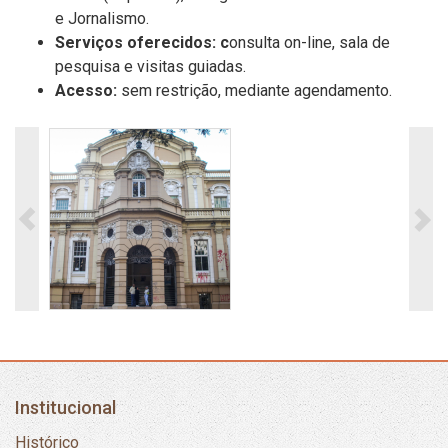
e Jornalismo.
Serviços oferecidos
: c
onsulta on-line,
s
ala de
p
esquisa
e
v
isitas
g
uiadas.
Acesso:
sem restrição, mediante agendamento.
Institucional
Histórico