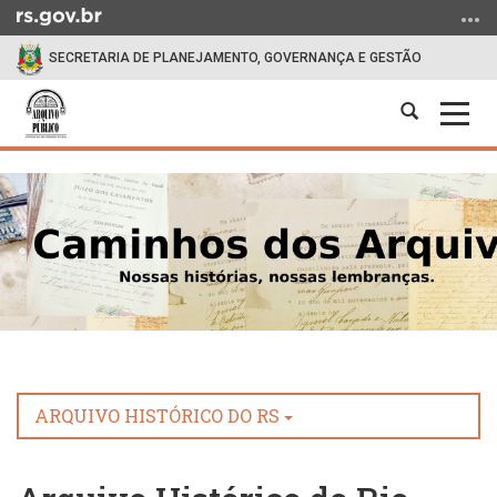
Ir
para
SECRETARIA DE PLANEJAMENTO, GOVERNANÇA E GESTÃO
o
conteúdo
Abrir
Alter
Ir
a
a
para
Início
busca
nave
o
do
menu
conteúdo
Ir
para
a
busca
ARQUIVO HISTÓRICO DO RS