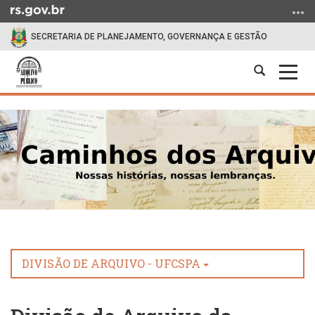
Ir
para
SECRETARIA DE PLANEJAMENTO, GOVERNANÇA E GESTÃO
o
conteúdo
Abrir
Alter
Ir
a
a
para
Início
busca
nave
o
do
menu
conteúdo
Ir
para
a
busca
DIVISÃO DE ARQUIVO - UFCSPA